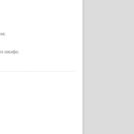
ия;
та шкафа;