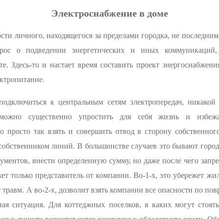
Электроснабжение в доме
сти личного, находящегося за пределами городка, не последним
прос о подведении энергетических и иных коммуникаций,
е. Здесь-то и настает время составить проект энергоснабжени
ектропитание.
 подключиться к центральным сетям электропередач, никакой
можно существенно упростить для себя жизнь и избеж
то просто так взять и совершить отвод в сторону собственно
 собственником линий. В большинстве случаев это бывают горо
кументов, внести определенную сумму, но даже после чего зап
жет только представитель от компании. Во-1-х, это убережет жи
 травм. А во-2-х, дозволит взять компании все опасности по по
ая ситуация. Для коттеджных поселков, в каких могут стоять