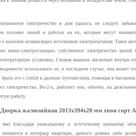
я к линиям решается через воззвание к обладателям земли. О
лизованное электричество в дом удалось, не следует забыв
при поломке линий и работах на их, которые могут занимать
ся о наличии независящих источников электропитания. Такое а
но мини-электростанции, собственное электричество малой
генераторную установку. Схожая машина заключает внутри себ
бходимости использовать ее, в последнем случае, она может п
 брать его с собой в далекие путешествия, помещая в багажни
ез электричества. Во-2-х, работает она, обычно, на дизельно
лгую работу.
Дверка жалюзийная 2013х394х20 мм хвоя сорт А
 мм) благодаря уникальному и эстетичному внешнему обл
 впишется в интерьер квартиры, дачного домика либо делов