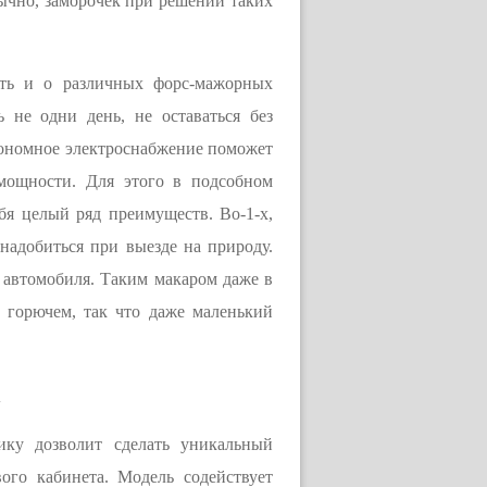
бычно, заморочек при решении таких
ать и о различных форс-мажорных
 не одни день, не оставаться без
втономное электроснабжение поможет
 мощности. Для этого в подсобном
я целый ряд преимуществ. Во-1-х,
онадобиться при выезде на природу.
к автомобиля. Таким макаром даже в
м горючем, так что даже маленький
ику дозволит сделать уникальный
ого кабинета. Модель содействует