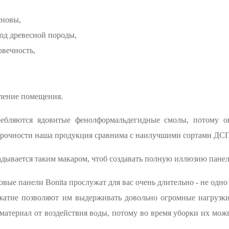
сновы,
д древесной породы,
овечность,
мление помещения.
бляются ядовитые фенолформальдегидные смолы, потому о
прочности наша продукция сравнима с наилучшими сортами ДСП
дывается таким макаром, чтоб создавать полную иллюзию панели
вые панели Bonita прослужат для вас очень длительно - не одно
сжатие позволяют им выдерживать довольно огромные нагрузки
материал от воздействия воды, потому во время уборки их мож