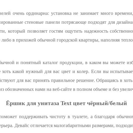
нелей очень ординарна: установка не занимает много времени
ированные стеновые панели потрясающе подходят для дизайна 
ти, который позволяет гостям ощутить надежность собственно
е либо в прихожей обычной городской квартиры, наполняя тепл
обычной и понятный каталог продукции, в каком вы можете из
е хоть какой нужный для вас цвет и колер. Если вы испытывае
твуют для вас принять правильное решение. Обращаясь в хоть
з обозначенных нами на веб-сайте в полном объеме и без увели
Ёршик для унитаза Text цвет чёрный/белый
поможет поддерживать чистоту в туалете, а благодаря обычн
ерьера. Девайс отличается малогабаритными размерами, подходи