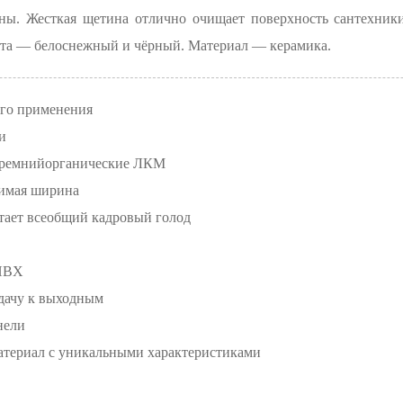
ины. Жесткая щетина отлично очищает поверхность сантехники
вета — белоснежный и чёрный. Материал — керамика.
его применения
и
кремнийорганические ЛКМ
тимая ширина
стает всеобщий кадровый голод
 ПВХ
 дачу к выходным
нели
атериал с уникальными характеристиками