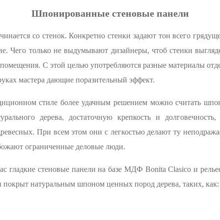
Шпонированные стеновые панели
чинается со стенок. Конкретно стенки задают тон всего грядущ
е. Чего только не выдумывают дизайнеры, чтоб стенки выгляде
помещения. С этой целью употребляются разные материалы отдел
руках мастера дающие поразительный эффект.
иционном стиле более удачным решением можно считать шпо
рального дерева, достаточную крепкость и долговечность,
ревесных. При всем этом они с легкостью делают ту неподража
обожают ограниченные деловые люди.
ас гладкие стеновые панели на базе МДФ Bonita Clasico и релье
 и покрыт натуральным шпоном ценных пород дерева, таких, как: