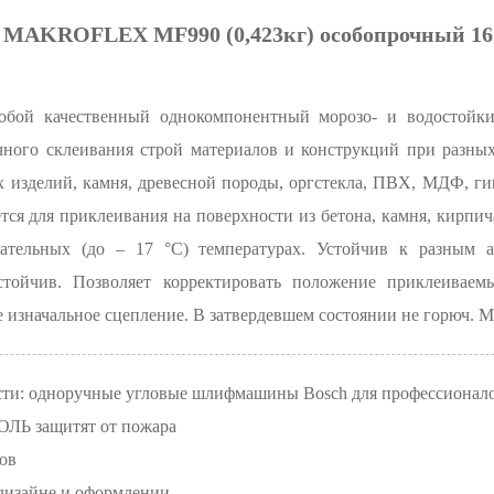
 MAKROFLEX MF990 (0,423кг) особопрочный 16
собой качественный однокомпонентный морозо- и водостойк
очного склеивания строй материалов и конструкций при разны
 изделий, камня, древесной породы, оргстекла, ПВХ, МДФ, ги
тся для приклеивания на поверхности из бетона, камня, кирпич
ательных (до – 17 °C) температурах. Устойчив к разным 
устойчив. Позволяет корректировать положение приклеивае
 изначальное сцепление. В затвердевшем состоянии не горюч. 
сти: одноручные угловые шлифмашины Bosch для профессионал
ЛЬ защитят от пожара
ов
 дизайне и оформлении