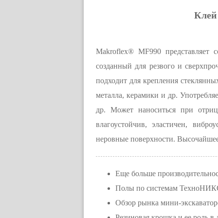
Клей
Makroflex® MF990 представляет 
созданный для резвого и сверхпр
подходит для крепления стеклянных
металла, керамики и др. Употребляе
др. Может наноситься при отриц
влагоустойчив, эластичен, вибро
неровные поверхности. Высочайшее
Еще больше производительно
Полы по системам ТехноНИКО
Обзор рынка мини-экскаватор
Резиновая крошка и ее роль в