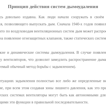
Принцип действия систем дымоудаления
сь довольно издавна. Как люди начали сооружать в своём ж
ия, позволяющего выпускать дым. Сначала 1940-х годов появил
, что по воздуховодам вентиляционных систем дым может распрос
 на появление огнезащитных клапанов, также статических систе
кие и динамические системы дымоудаления. В случае появлен
у вентиляторов, что дозволит замедлить распространение дым
нуемый обычный метод борьбы с задымлением).
итуациях задымления полностью все либо же определенные в
е, при всем этом создавая зоны лишнего давления, как это пр
ских системах вентиляторы могут быть как автономными для 
щими эти функции в правильной последовательности.